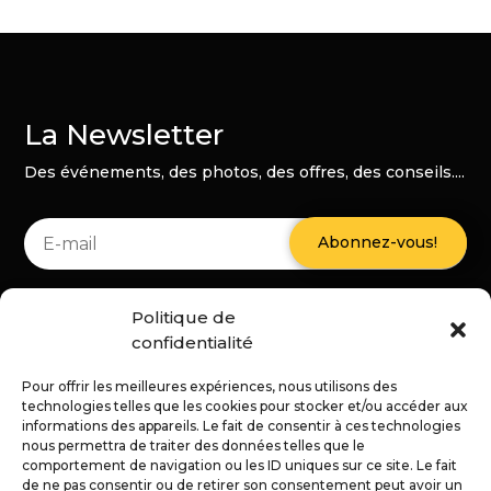
La Newsletter
Des événements, des photos, des offres, des conseils....
Abonnez-vous!
Vous pouvez vous désabonner à tout moment. Nous ne
Politique de
sommes pas susceptibles, promis.
confidentialité
Pour offrir les meilleures expériences, nous utilisons des
technologies telles que les cookies pour stocker et/ou accéder aux
11 Rue de l’Hommeau - 44 140 LE BIGNON
informations des appareils. Le fait de consentir à ces technologies
nous permettra de traiter des données telles que le
comportement de navigation ou les ID uniques sur ce site. Le fait
02 59 10 10 01
de ne pas consentir ou de retirer son consentement peut avoir un