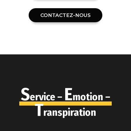
CONTACTEZ-NOUS
S
E
ervice –
motion –
T
ranspiration